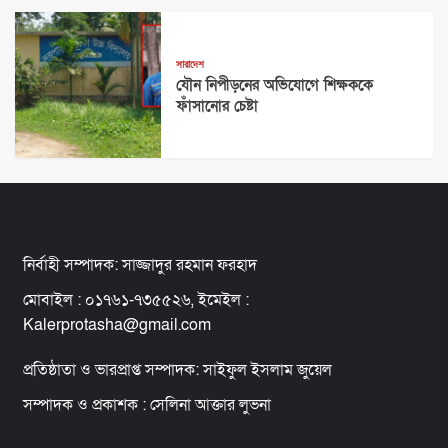
সারাদেশ
যৌন নিপীড়নের অভিযোগে শিক্ষককে
ফাঁসানোর চেষ্টা
নির্বাহী সম্পাদক: সাজ্জাদুর রহমান ফরহাদ
মোবাইল : ০১৭৬১-৭৩৫৫২৬, ইমেইল :
Kalerprotasha@gmail.com
প্রতিষ্ঠাতা ও ভারপ্রাপ্ত সম্পাদক: সাইফুল ইসলাম জুয়েল
সম্পাদক ও প্রকাশক : সেলিনা আক্তার লুভনা