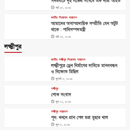
সদরঘাটে দুই লঞ্চের সংঘর্ষে এক নারী আহত
মার্চ ১৮, ২০২৬
বিনোদন
জাতীয়
শিরোনাম
সারাদেশ
কাঞ্চনের সঙ্গে বিচ্ছেদের পর আর বিয়ে করেননি প্রথম স্ত্রী
আমাদের অসাম্প্রদায়িক সম্প্রীতি যেন অটুট
থাকে : পানিসম্পদমন্ত্রী
5
মার্চ ১৫, ২০২৬
লক্ষ্মীপুর
জাতীয়
লক্ষ্মীপুর
শিরোনাম
সারাদেশ
লক্ষ্মীপুরে ড্রেন নির্মাণের দাবিতে মানববন্ধন
ও বিক্ষোভ মিছিল
জুলাই ৮, ২০২৬
লক্ষ্মীপুর
শোক সংবাদ
জুন ১১, ২০২৬
লক্ষ্মীপুর
সারাদেশ
পূন: খননে প্রান পেল মরা মুছার খাল
জুন ৮, ২০২৬