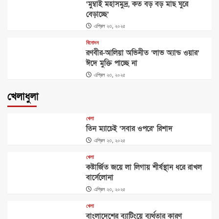
‘মুম্বাই মহাসমুদ্র, কত বড় বড় মাছ ঘুরে
বেড়াচ্ছে’
এপ্রিল ২৩, ২০২৫
বিনোদন
রণবীর-আলিয়া অভিনীত ‘লাভ অ্যান্ড ওয়ার’
ঈদে মুক্তি পাচ্ছে না
এপ্রিল ২৩, ২০২৫
খেলাধুলা
খেলা
তিন ম্যাচেই ‘সবার ওপরে’ রিশাদ
এপ্রিল ২৩, ২০২৫
খেলা
কষ্টার্জিত জয়ে লা লিগায় শীর্ষস্থান ধরে রাখল
বার্সেলোনা
এপ্রিল ২৩, ২০২৫
খেলা
বাংলাদেশের ব্যাটিংয়ে ব্যর্থতার কারণ