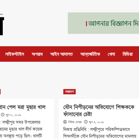
লাইফস্টাইল
অপরাধ
আইন আদালত
আন্তর্জাতিক
খেলা
মিডিয়া
সারাদেশ
্রান পেল মরা মুছার খাল
যৌন নিপীড়নের অভিযোগে শিক্ষককে
ফাঁসানোর চেষ্টা
জুন ৮, ২০২৬
ি : লক্ষ্মীপুর সদর উপজেলার
নিউজ ডেস্ক
জুন ৪, ২০২৬
য়নের মুছার খাল দীর্ঘ কয়েক
নিজস্ব প্রতিনিধি : লক্ষ্মীপুরে পরিকল্পিতভাবে
ায় অবস্থায় পড়ে ছিল। খালটি
শিক্ষার্থীকে যৌন নিপীড়নের অভিযোগের মামলায়