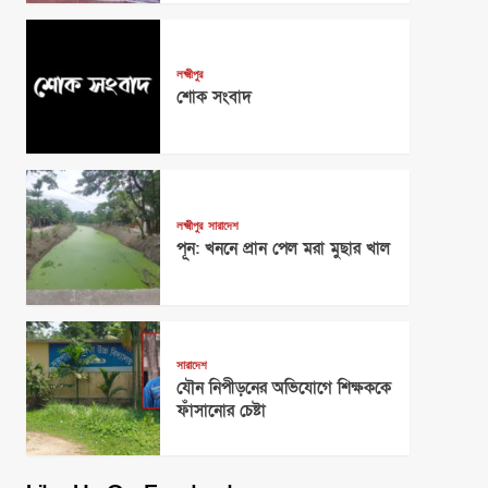
লক্ষ্মীপুর
শোক সংবাদ
লক্ষ্মীপুর
সারাদেশ
পূন: খননে প্রান পেল মরা মুছার খাল
সারাদেশ
যৌন নিপীড়নের অভিযোগে শিক্ষককে
ফাঁসানোর চেষ্টা