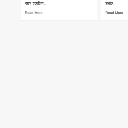
বয়স হয়েছিল...
ভরাট...
Read
Re
Read More
Read More
more
mo
about
ab
শোক
পূন
সংবাদ
খন
প্রা
পে
মরা
মুছ
খাল