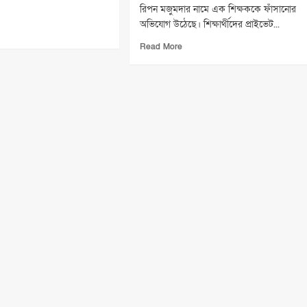
রিপন মজুমদার নামে এক শিক্ষককে ফাঁসানোর
অভিযোগ উঠেছে। শিক্ষার্থীদের প্রাইভেট...
ad
re
Read
Read More
out
more
:
about
নে
যৌন
ন
নিপীড়নের
ল
অভিযোগে
শিক্ষককে
ার
ফাঁসানোর
চেষ্টা