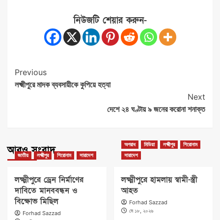
নিউজটি শেয়ার করুন-
Post
Previous
লক্ষ্মীপুরে মাদক ব্যবসায়ীকে কুপিয়ে হত্যা
Navigation
Next
দেশে ২৪ ঘণ্টায় ৯ জনের করোনা শনাক্ত
অপরাধ
মিডিয়া
লক্ষ্মীপুর
শিরোনাম
আরও সংবাদ
জাতীয়
লক্ষ্মীপুর
শিরোনাম
সারাদেশ
সারাদেশ
লক্ষ্মীপুরে ড্রেন নির্মাণের
লক্ষ্মীপুরে হামলায় স্বামী-স্ত্রী
দাবিতে মানববন্ধন ও
আহত
বিক্ষোভ মিছিল
Forhad Sazzad
মে ১৮, ২০২৬
Forhad Sazzad