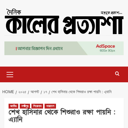
Skip
to
content
Primary
Menu
HOME
২০২৫
আগস্ট
১৭
শেখ হাসিনার থেকে শিশুরাও রক্ষা পায়নি : এ্যানি
জাতীয়
লক্ষ্মীপুর
শিরোনাম
সারাদেশ
শেখ হাসিনার থেকে শিশুরাও রক্ষা পায়নি :
এ্যানি