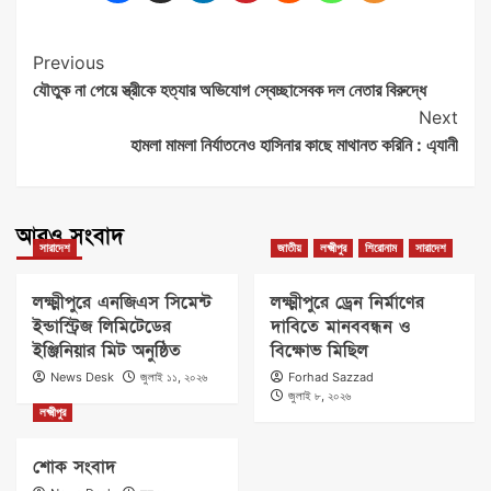
Post
Previous
যৌতুক না পেয়ে স্ত্রীকে হত্যার অভিযোগ স্বেচ্ছাসেবক দল নেতার বিরুদ্ধে
Navigation
Next
হামলা মামলা নির্যাতনেও হাসিনার কাছে মাথানত করিনি : এ্যানী
আরও সংবাদ
সারাদেশ
জাতীয়
লক্ষ্মীপুর
শিরোনাম
সারাদেশ
লক্ষ্মীপুরে এনজিএস সিমেন্ট
লক্ষ্মীপুরে ড্রেন নির্মাণের
ইন্ডাস্ট্রিজ লিমিটেডের
দাবিতে মানববন্ধন ও
ইঞ্জিনিয়ার মিট অনুষ্ঠিত
বিক্ষোভ মিছিল
News Desk
জুলাই ১১, ২০২৬
Forhad Sazzad
জুলাই ৮, ২০২৬
লক্ষ্মীপুর
শোক সংবাদ