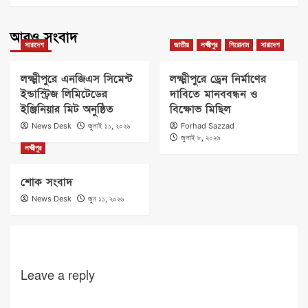
আরও সংবাদ
সারাদেশ
জাতীয়
লক্ষ্মীপুর
শিরোনাম
সারাদেশ
লক্ষ্মীপুরে এনজিএস সিমেন্ট
লক্ষ্মীপুরে ড্রেন নির্মাণের
ইন্ডাস্ট্রিজ লিমিটেডের
দাবিতে মানববন্ধন ও
ইঞ্জিনিয়ার মিট অনুষ্ঠিত
বিক্ষোভ মিছিল
News Desk
জুলাই ১১, ২০২৬
Forhad Sazzad
জুলাই ৮, ২০২৬
লক্ষ্মীপুর
শোক সংবাদ
News Desk
জুন ১১, ২০২৬
Leave a reply